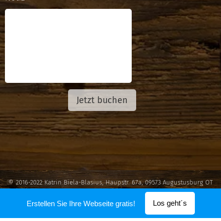
Jetzt buchen
© 2016-2022 Katrin Biela-Blasius, Haupstr. 67a, 09573 Augustusburg OT
Grünberg
Los geht´s
Erstellen Sie Ihre Webseite gratis!
Unterstützt von
Webnode